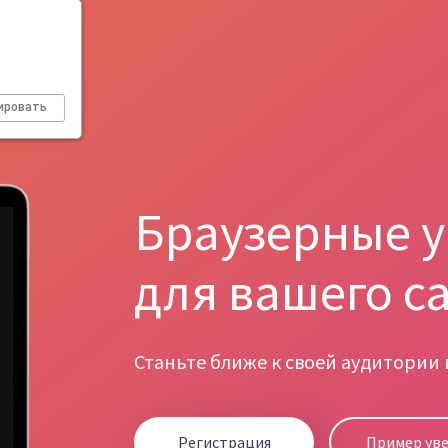
ировать
Браузерные 
для вашего с
Станьте ближе к своей аудитории
Регистрация
Пример ув