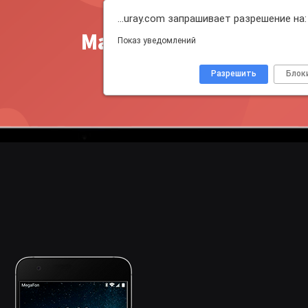
…uray.com запрашивает разрешение на:
Master Push
Показ уведомлений
Разрешить
Блок