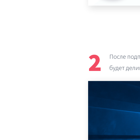
2
После под
будет дел