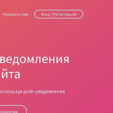
Написать нам
Вход / Регистрация
уведомления
айта
 используя push-уведомления
едомления