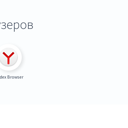
узеров
dex Browser